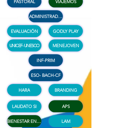
PASTORAL
VIAJEMOS
ADMINISTRADORES
EVALUACIÓN
GODLY PLAY
UNICEF- UNESCO
MENEJOVEN
INF-PRIM
ESO- BACH-CF
HARA
BRANDING
LAUDATO SI
APS
BIENESTAR ENTORNOS
LAM