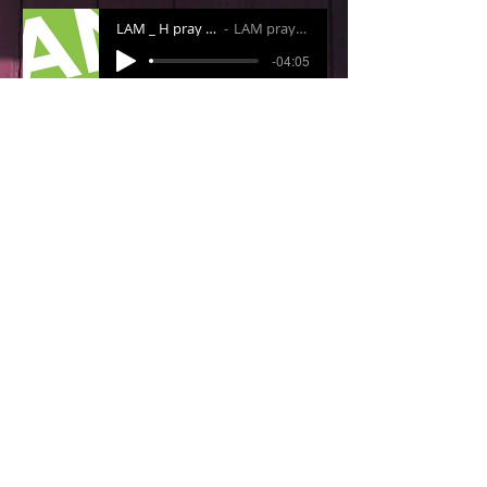
LAM _ H pray list
LAM praylist
-04:05
CARTA INICIO
(clave de acceso: menesianos)
PLANNIG