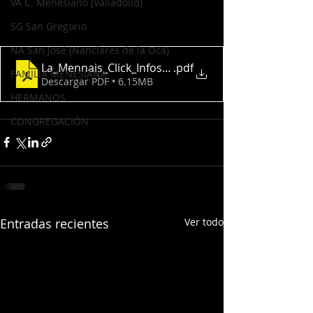
VA C. Menesiano (Valladolid)
SG San Gregorio
NA San José (Nanclares de la Oca)
La_Mennais_Click_Infos_N_7 sep_2023_ESPañol
.pdf
FAMILIA MENESIANA
Descargar PDF • 6.15MB
HERMANOS
CONGREGACIÓN
Entradas recientes
Ver todo